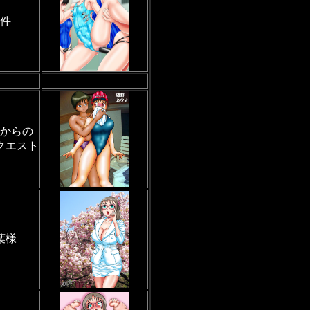
6件
からの
クエスト
葉様