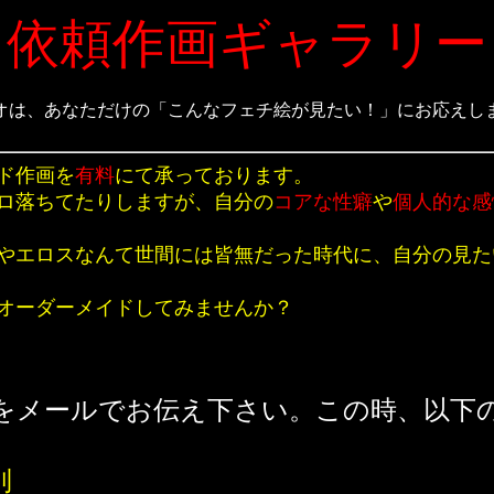
依頼作画ギャラリー
オは、あなただけの「こんなフェチ絵が見たい！」にお応えし
ド作画を
有料
にて承っております。
ロ落ちてたりしますが、自分の
コアな性癖
や
個人的な感
やエロスなんて世間には皆無だった時代に、自分の見た
オーダーメイドしてみませんか？
をメールでお伝え下さい。この時、以下
別