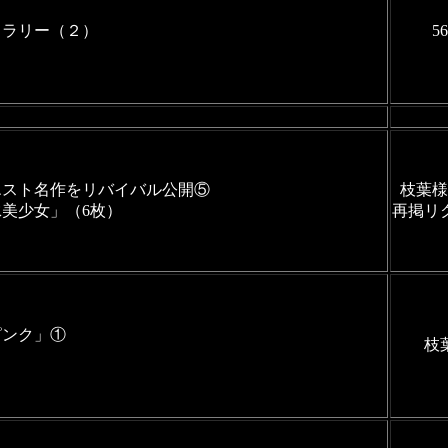
ャラリー（２）
5
エスト名作をリバイバル公開⑤
枝葉様
美少女」（6枚）
再掲リ
ピンク」①
枝