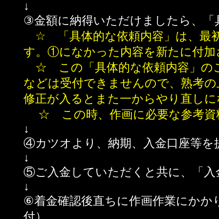
↓
③金額に納得いただけましたら、「
☆ 「具体的な依頼内容」は、最初
す。①になかった内容を新たに付
☆ この「具体的な依頼内容」のご
などは受付できませんので、熟考の
修正が入るとまた一からやり直しに
☆ この時、作画に必要な参考資
↓
④カツオより、納期、入金口座等を
↓
⑤ご入金していただくと共に、「入
↓
⑥着金確認後直ちに作画作業にかか
付）。