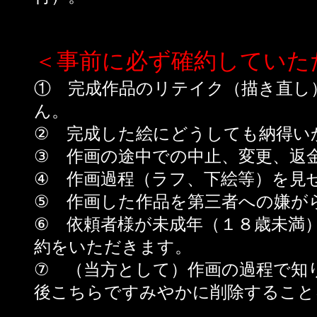
＜事前に必ず確約していた
① 完成作品のリテイク（描き直し
ん。
② 完成した絵にどうしても納得い
③ 作画の途中での中止、変更、返
④ 作画過程（ラフ、下絵等）を見
⑤ 作画した作品を第三者への嫌が
⑥ 依頼者様が未成年（１８歳未満
約をいただきます。
⑦ （当方として）作画の過程で知
後こちらですみやかに削除すること