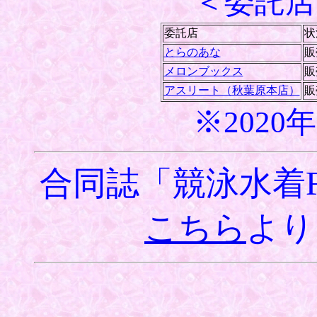
＜委託店
委託店
状
とらのあな
販
メロンブックス
販
アスリート（秋葉原本店）
販
※2020
合同誌「競泳水着F
こちら
より