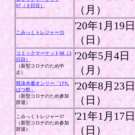
97（３日目）
（月）
'20年1月19
こみっくトレジャー35
（日）
'20年5月4日
コミックマーケット98（3
日目）
（新型コロナのため中
（月）
止）
'20年8月23
競泳水着オンリー「ぴち
ぱつ祭」
（新型コロナのため参加
（日）
辞退）
'21年1月17
こみっくトレジャー37
（新型コロナのため参加
（日）
辞退）