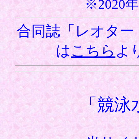
※2020
合同誌「レオタード
は
こちら
よ
「競泳水