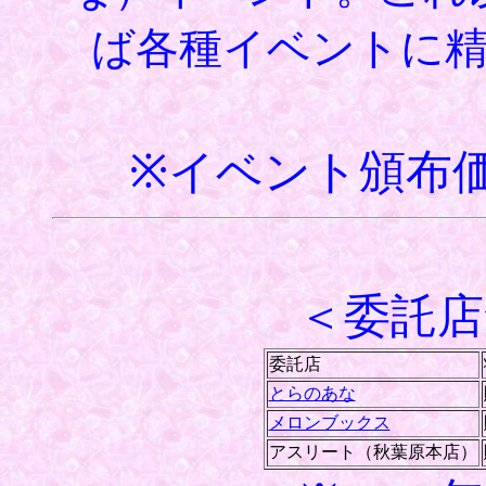
ば各種イベントに
※イベント頒布価
＜委託店
委託店
とらのあな
メロンブックス
アスリート（秋葉原本店）